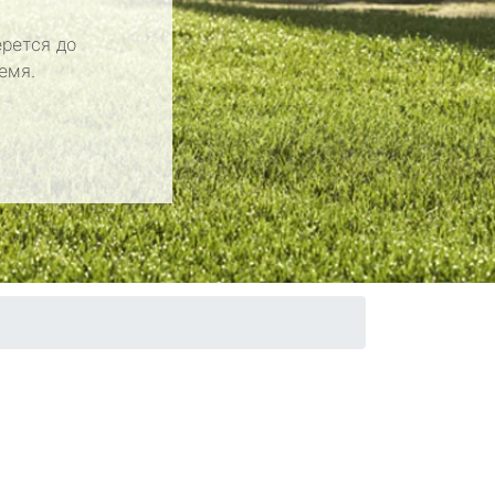
рется до
емя.