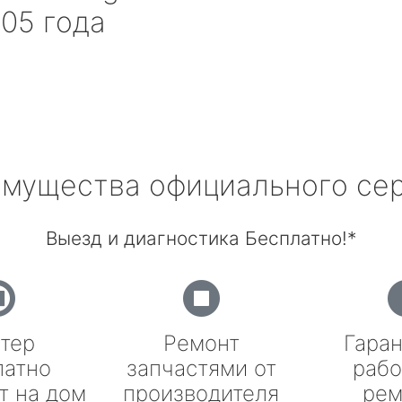
05 года
мущества официального се
Выезд и диагностика Бесплатно!*
тер
Ремонт
Гаран
латно
запчастями от
рабо
т на дом
производителя
рем