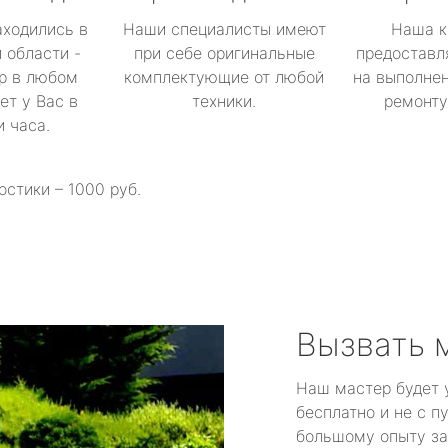
аходились в
Наши специалисты имеют
Наша к
 области -
при себе оригинальные
предоставл
р в любом
комплектующие от любой
на выполнен
ет у Вас в
техники.
ремонту 
и часа.
остики – 1000 руб.
Вызвать 
Наш мастер будет 
бесплатно и не с п
большому опыту за