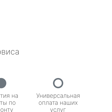
рвиса
тия на
Универсальная
ты по
оплата наших
онту
услуг