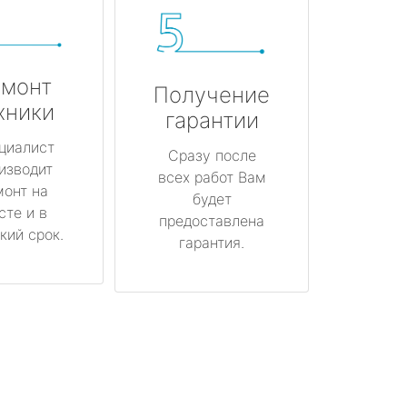
монт
Получение
хники
гарантии
циалист
Сразу после
изводит
всех работ Вам
монт на
будет
сте и в
предоставлена
кий срок.
гарантия.