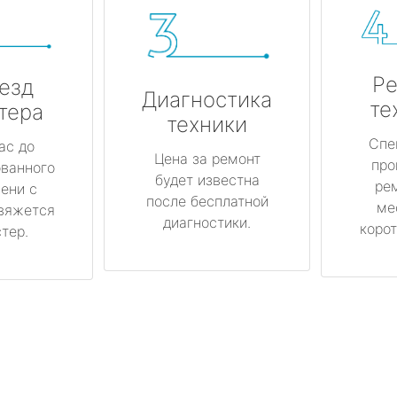
Ре
езд
Диагностика
те
тера
техники
Спе
ас до
Цена за ремонт
про
ованного
будет известна
ре
ени с
после бесплатной
ме
вяжется
диагностики.
корот
тер.