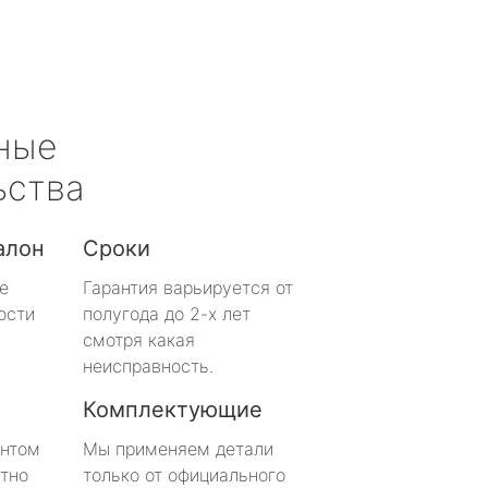
ные
ьства
алон
Сроки
е
Гарантия варьируется от
ости
полугода до 2-х лет
смотря какая
неисправность.
Комплектующие
онтом
Мы применяем детали
тно
только от официального