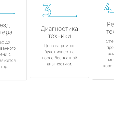
Ре
езд
Диагностика
те
тера
техники
Спе
ас до
Цена за ремонт
про
ованного
будет известна
ре
ени с
после бесплатной
ме
вяжется
диагностики.
корот
тер.