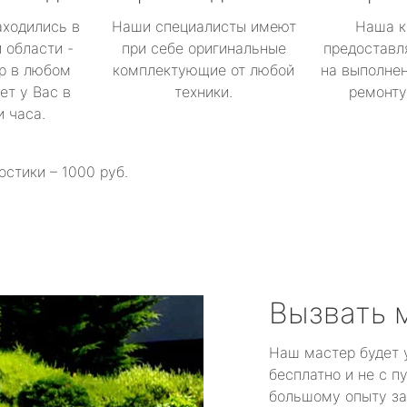
аходились в
Наши специалисты имеют
Наша к
 области -
при себе оригинальные
предоставл
р в любом
комплектующие от любой
на выполнен
ет у Вас в
техники.
ремонту 
и часа.
остики – 1000 руб.
Вызвать 
Наш мастер будет 
бесплатно и не с п
большому опыту за