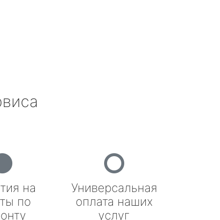
рвиса
тия на
Универсальная
ты по
оплата наших
онту
услуг