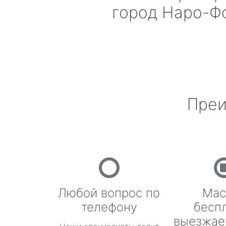
город Наро-Ф
Преи
Любой вопрос по
Мас
телефону
бесп
выезжае