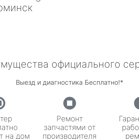
оминск
мущества официального се
Выезд и диагностика Бесплатно!*
тер
Ремонт
Гаран
латно
запчастями от
рабо
т на дом
производителя
рем