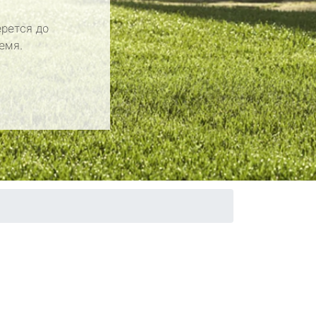
рется до
емя.