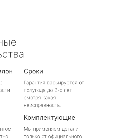
ные
ьства
алон
Сроки
е
Гарантия варьируется от
ости
полугода до 2-х лет
смотря какая
неисправность.
Комплектующие
онтом
Мы применяем детали
тно
только от официального