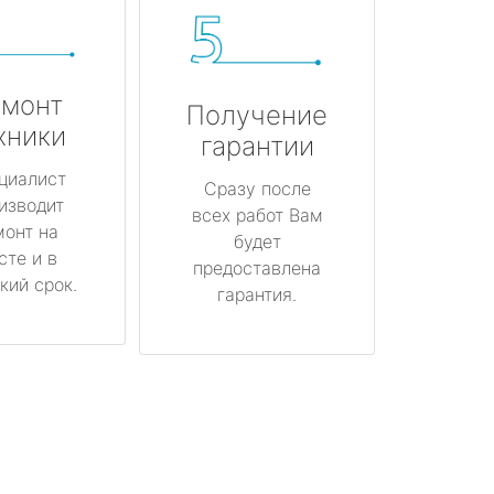
монт
Получение
хники
гарантии
циалист
Сразу после
изводит
всех работ Вам
монт на
будет
сте и в
предоставлена
кий срок.
гарантия.